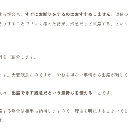
する場合も、
すぐにお断りをするのはおすすめしません
。返信
そうすることで「よく考えた結果、残念だけど欠席する」とい
例をご紹介します。
ます。大変残念なのですが、やむを得ない事情から出席が難し
入れ、
出席できず残念だという気持ちを伝える
ことです。
席する場合は相手も納得しますので、理由を明記するとよいで
す。